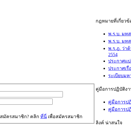
กฎหมายที่เกี่ยวข้
พ.ร.บ. มท
พ.ร.บ. มทส
พ.ร.ฎ. ว่
2554
ประกาศแบ่
ประกาศเรื
ระเบียบมหา
คู่มือการปฏิบัติ
คู่มือการปฏ
คู่มือการป
คุณยังไม่ได้สมัครสมาชิก? คลิก
ที่นี่
เพื่อสมัครสมาชิก
ลิงค์ น่าสนใจ