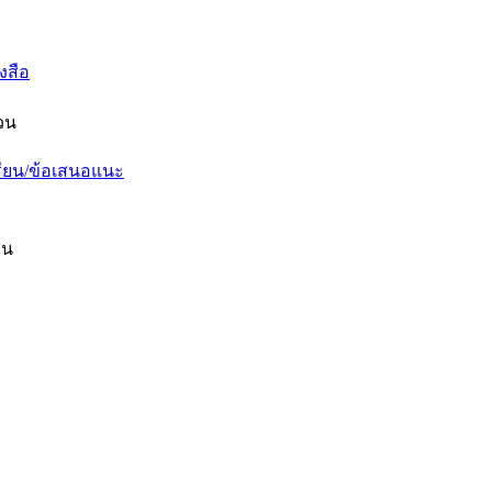
งสือ
วน
เรียน/ข้อเสนอแนะ
าน